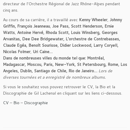
directeur de l’Orchestre Régional de Jazz Rhône-Alpes pendant
cinq ans.
Au cours de sa carrière, il a travaillé avec
Kenny Wheeler
,
Johnny
Griffin, François Jeanneau
,
Joe Pass, Scott Henderson, Ernie
Watts
,
Antoine Hervé, Rhoda Scott, Louis Winsberg, Georges
Arvanitas, Dee Dee Bridgewater,
L’orchestre de Contrebasses,
Claude Egéa, Benoît Sourisse, Didier Lockwood, Larry Coryell,
Nicolas Folmer
,
Uri Caine…
Dans de nombreuses villes du monde tel que: Montréal,
Madagascar, Moscou, Paris, New-York, St Petersbourg,
Rome, Los
Angeles, Dublin, Santiago de Chile, Rio de Janeiro…
Lors de
diverses tournées et a enregistré de nombreux albums.
Si vous le souhaitez vous pouvez retrouver le CV, la Bio et la
Discographie de Gil Lachenal en cliquant sur les liens ci-dessous.
CV
–
Bio
–
Discographie