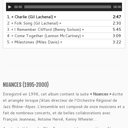
00:00
00:00
1.
« Charlie (Gil Lachenal) »
2:47
2.
« Folk Song (Gil Lachenal) »
2:30
3.
« I Remember Clifford (Benny Golson) »
5:45
4.
« Come Together (Lennon McCartney) »
3:09
5.
« Milestones (Miles Davis) »
3:22
NUANCES (1995-2000)
Enregistré en 1996, cet album contient la suite
« Nuances »
écrite
et arrangée lorsque j’étais directeur de l’Orchestre Régional de
Jazz Rhône-Alpes. L’ensemble est composé de onze musiciens et a
fait de nombreux concerts, et de belles collaborations avec
François Jeanneau, Antoine Hervé, Kenny Wheeler…