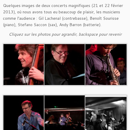
Quelques images de deux concerts magnifiques (21 et 22 février
2013), où nous avons tous eu beaucoup de plaisir, les musiciens
comme l’audience : Gil Lachenal (contrebasse), Benoît Sourisse
(piano), Stefano Saccon (sax), Andy Barron (batterie).
Cliquez sur les photos pour agrandir, backspace pour revenir